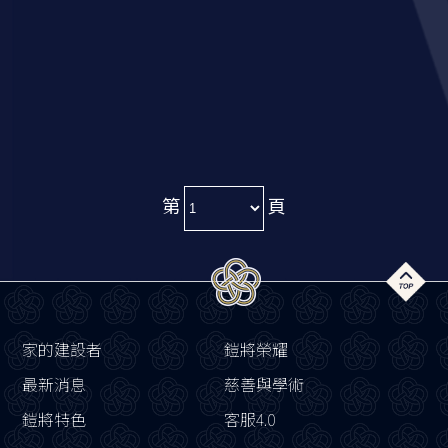
第
頁
家的建設者
鎧將榮耀
最新消息
慈善與學術
鎧將特色
客服4.0