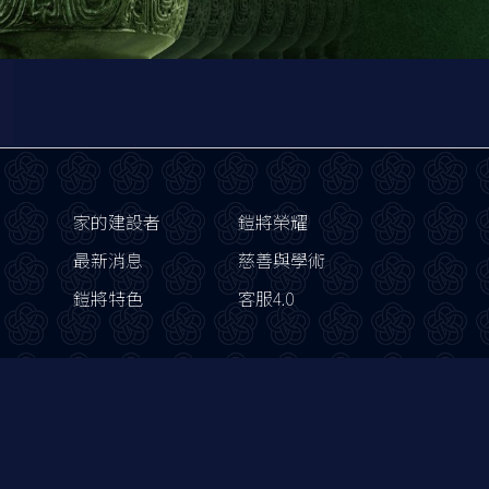
家的建設者
鎧將榮耀
最新消息
慈善與學術
鎧將特色
客服4.0