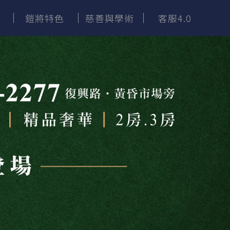
鎧將特色
慈善與學術
客服4.0